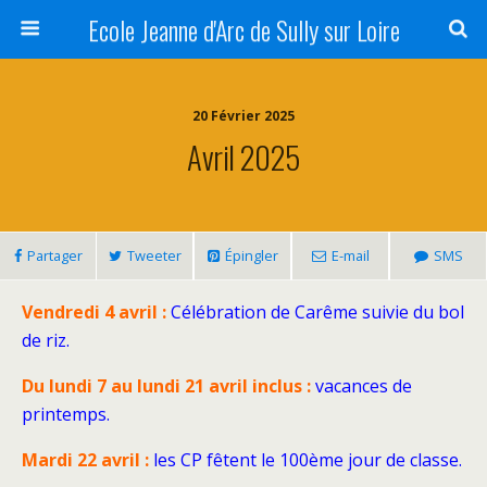
Ecole Jeanne d'Arc de Sully sur Loire
20 Février 2025
Avril 2025
Partager
Tweeter
Épingler
E-mail
SMS
Vendredi 4 avril :
Célébration de Carême suivie du bo
l
de riz.
Du lundi 7 au lundi 21 avril inclus :
vacances de
printemps.
Mardi 22 avril :
les CP fêtent le 100ème jour de classe.