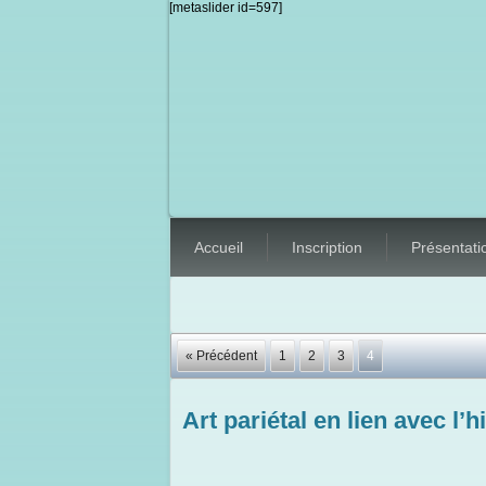
[metaslider id=597]
Accueil
Inscription
Présentati
« Précédent
1
2
3
4
Art pariétal en lien avec l’h